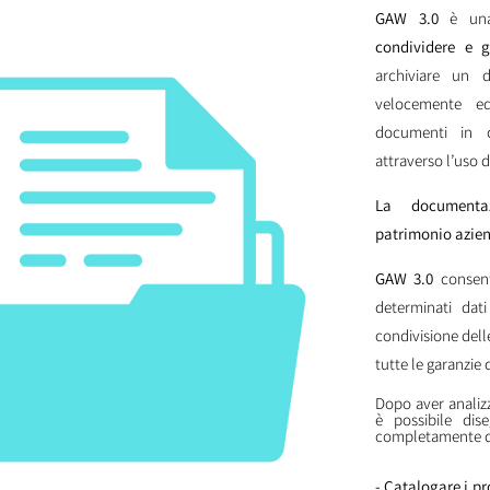
GAW 3.0
è un
condividere e g
archiviare un 
velocemente ed 
documenti in cl
attraverso l’uso d
La documentaz
patrimonio azien
GAW 3.0
consent
determinati dat
condivisione dell
tutte le garanzie 
Dopo aver analizz
è possibile di
completamente dig
- Catalogare i pr