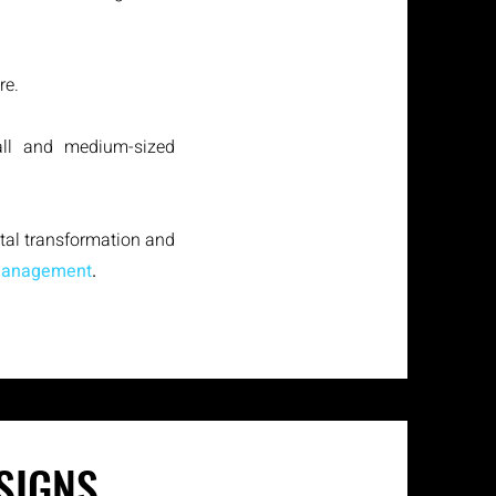
re.
all and medium-sized
ital transformation and
 management
.
SIGNS