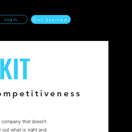
Log in
Get Started
KIT
ompetitiveness
y company that doesn’t
 out what is right and