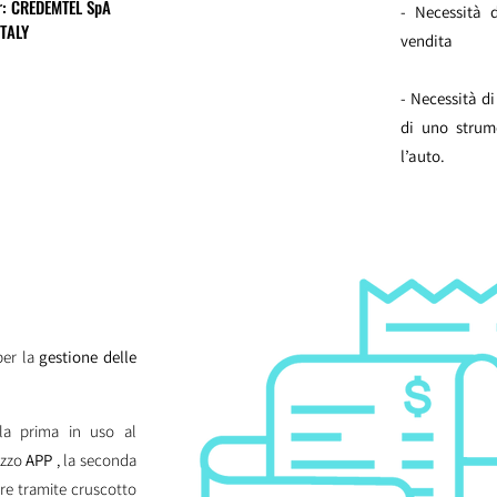
er: CREDEMTEL SpA
- Necessità 
ITALY
vendita
- Necessità d
di uno strum
l’auto.
per la
gestione delle
la prima in uso al
ezzo
APP
, la seconda
are tramite cruscotto